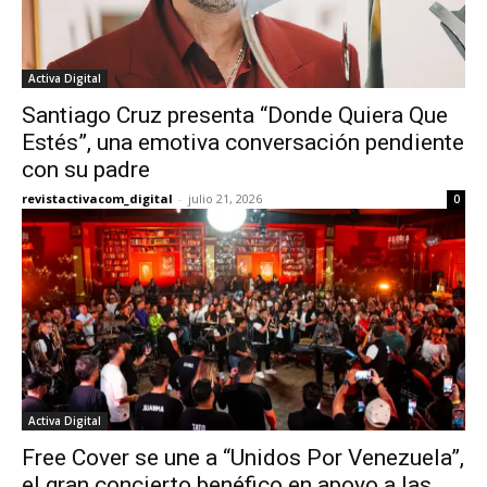
Activa Digital
Santiago Cruz presenta “Donde Quiera Que
Estés”, una emotiva conversación pendiente
con su padre
revistactivacom_digital
-
julio 21, 2026
0
Activa Digital
Free Cover se une a “Unidos Por Venezuela”,
el gran concierto benéfico en apoyo a las