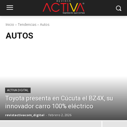
Inicio
Tendencias
Autos
AUTOS
ACTIVA DIGITAL
Toyota presenta en Cúcuta el BZ4X, su
innovador carro 100% eléctrico
revistactivacom_digital
-
febrero 2, 2026