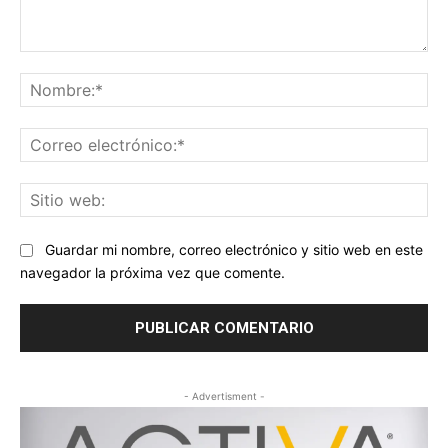
Comentario:
No
Co
ele
Sit
we
Guardar mi nombre, correo electrónico y sitio web en este
navegador la próxima vez que comente.
- Advertisment -