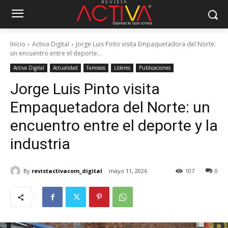
Inicio
Activa Digital
Jorge Luis Pinto visita Empaquetadora del Norte:
un encuentro entre el deporte...
Activa Digital
Actualidad
Famosos
Líderes
Publicaciones
Jorge Luis Pinto visita
Empaquetadora del Norte: un
encuentro entre el deporte y la
industria
By
revistactivacom_digital
mayo 11, 2026
107
0