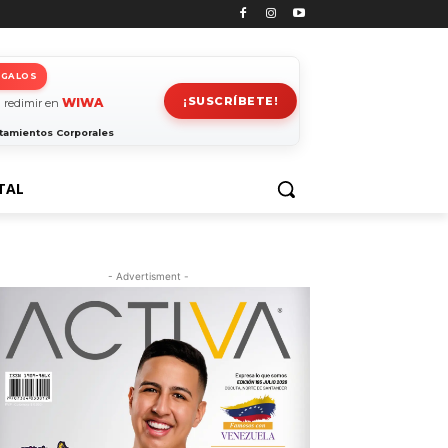
EGALOS
¡SUSCRÍBETE!
WIWA
 redimir en
tamientos Corporales
TAL
- Advertisment -