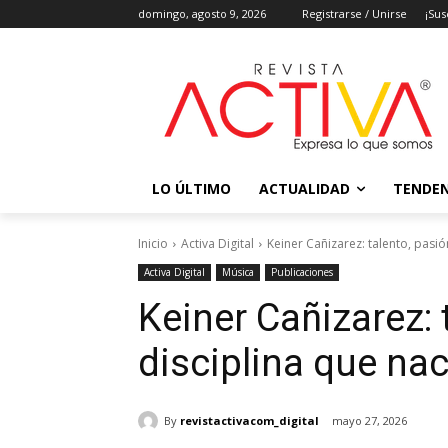
domingo, agosto 9, 2026
Registrarse / Unirse
¡Sus
LO ÚLTIMO
ACTUALIDAD
TENDEN
Inicio
Activa Digital
Keiner Cañizarez: talento, pasió
Activa Digital
Música
Publicaciones
Keiner Cañizarez: 
disciplina que na
By
revistactivacom_digital
mayo 27, 2026