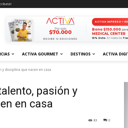
críbete!
ACTIVA IMPRESO + R
Por solo
Bono $150.000
para
$70.000
MEDICAL CENTER
15% Dcto.
En todos los
Tra
RECIBE 12 EDICIONES
CIAS
ACTIVA GOURMET
DESTINOS
ACTIVA DIGI
n y disciplina que nacen en casa
talento, pasión y
cen en casa
83
0