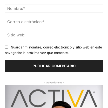
Comentario:
No
Co
ele
Sit
we
Guardar mi nombre, correo electrónico y sitio web en este
navegador la próxima vez que comente.
- Advertisment -