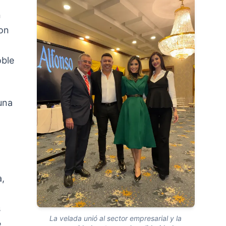
n
ron
oble
una
a
a,
s
La velada unió al sector empresarial y la
e