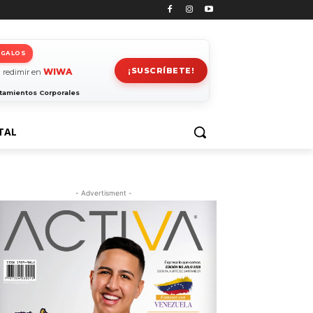
EGALOS
¡SUSCRÍBETE!
WIWA
 redimir en
tamientos Corporales
TAL
- Advertisment -