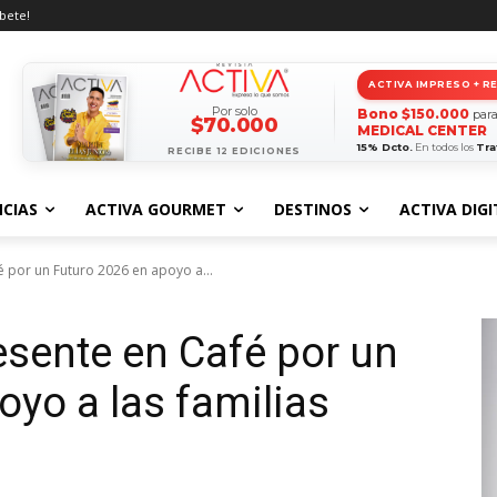
íbete!
ACTIVA IMPRESO + R
Por solo
Bono $150.000
para
$70.000
MEDICAL CENTER
15% Dcto.
En todos los
Tra
RECIBE 12 EDICIONES
CIAS
ACTIVA GOURMET
DESTINOS
ACTIVA DIGI
 por un Futuro 2026 en apoyo a...
esente en Café por un
oyo a las familias