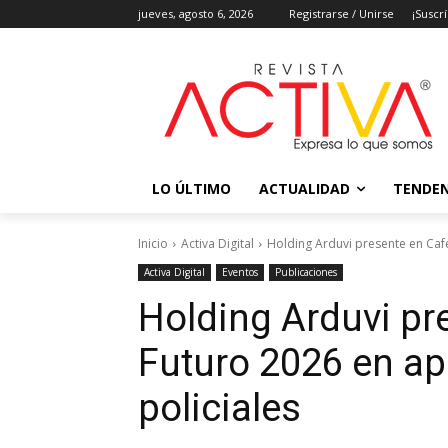
jueves, agosto 6, 2026
Registrarse / Unirse
¡Suscr
LO ÚLTIMO
ACTUALIDAD
TENDEN
Inicio
Activa Digital
Holding Arduvi presente en Café
Activa Digital
Eventos
Publicaciones
Holding Arduvi pr
Futuro 2026 en ap
policiales